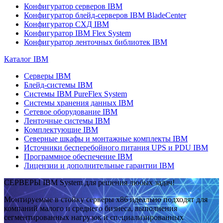
Конфигуратор серверов IBM
Конфигуратор блейд-серверов IBM BladeCenter
Конфигуратор СХД IBM
Конфигуратор IBM Flex System
Конфигуратор ленточных библиотек IBM
Каталог IBM
Серверы IBM
Блейд-системы IBM
Системы IBM PureFlex System
Системы хранения данных IBM
Сетевое оборудование IBM
Ленточные системы IBM
Комплектующие IBM
Северные шкафы и монтажные комплекты IBM
Источники бесперебойного питания UPS и PDU IBM
Программное обеспечение IBM
Лицензии и дополнительные гарантии IBM
СЕРВЕРЫ IBM System для решения любых задач!
Монтируемые в стойку серверы x86 идеально подходят для
компаний малого и среднего бизнеса, выполнения
сегментированных нагрузок и специализированных