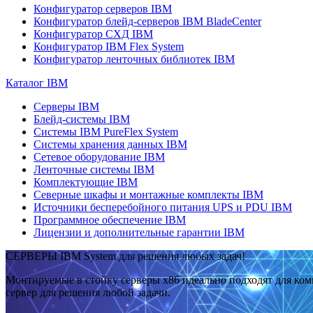
Конфигуратор серверов IBM
Конфигуратор блейд-серверов IBM BladeCenter
Конфигуратор СХД IBM
Конфигуратор IBM Flex System
Конфигуратор ленточных библиотек IBM
Каталог IBM
Серверы IBM
Блейд-системы IBM
Системы IBM PureFlex System
Системы хранения данных IBM
Сетевое оборудование IBM
Ленточные системы IBM
Комплектующие IBM
Северные шкафы и монтажные комплекты IBM
Источники бесперебойного питания UPS и PDU IBM
Программное обеспечение IBM
Лицензии и дополнительные гарантии IBM
СЕРВЕРЫ IBM System для решения любых задач!
Монтируемые в стойку серверы x86 идеально подходят для ко
сервер для решения любой задачи.