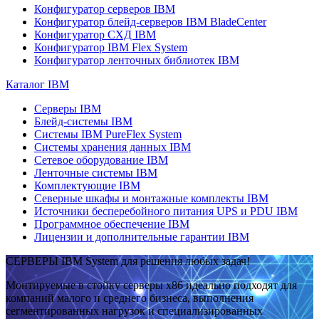
Конфигуратор серверов IBM
Конфигуратор блейд-серверов IBM BladeCenter
Конфигуратор СХД IBM
Конфигуратор IBM Flex System
Конфигуратор ленточных библиотек IBM
Каталог IBM
Серверы IBM
Блейд-системы IBM
Системы IBM PureFlex System
Системы хранения данных IBM
Сетевое оборудование IBM
Ленточные системы IBM
Комплектующие IBM
Северные шкафы и монтажные комплекты IBM
Источники бесперебойного питания UPS и PDU IBM
Программное обеспечение IBM
Лицензии и дополнительные гарантии IBM
СЕРВЕРЫ IBM System для решения любых задач!
Монтируемые в стойку серверы x86 идеально подходят для
компаний малого и среднего бизнеса, выполнения
сегментированных нагрузок и специализированных