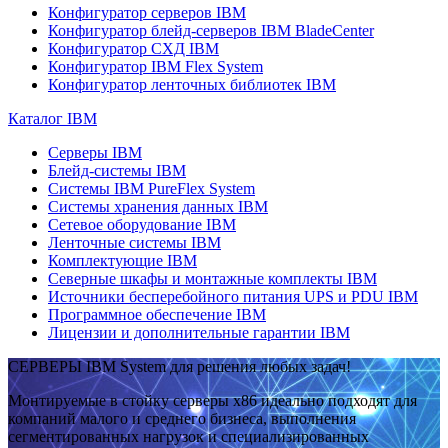
Конфигуратор серверов IBM
Конфигуратор блейд-серверов IBM BladeCenter
Конфигуратор СХД IBM
Конфигуратор IBM Flex System
Конфигуратор ленточных библиотек IBM
Каталог IBM
Серверы IBM
Блейд-системы IBM
Системы IBM PureFlex System
Системы хранения данных IBM
Сетевое оборудование IBM
Ленточные системы IBM
Комплектующие IBM
Северные шкафы и монтажные комплекты IBM
Источники бесперебойного питания UPS и PDU IBM
Программное обеспечение IBM
Лицензии и дополнительные гарантии IBM
СЕРВЕРЫ IBM System для решения любых задач!
Монтируемые в стойку серверы x86 идеально подходят для
компаний малого и среднего бизнеса, выполнения
сегментированных нагрузок и специализированных