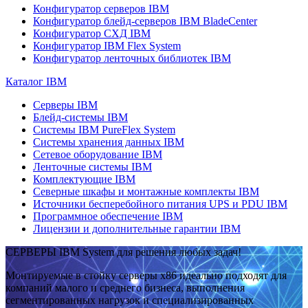
Конфигуратор серверов IBM
Конфигуратор блейд-серверов IBM BladeCenter
Конфигуратор СХД IBM
Конфигуратор IBM Flex System
Конфигуратор ленточных библиотек IBM
Каталог IBM
Серверы IBM
Блейд-системы IBM
Системы IBM PureFlex System
Системы хранения данных IBM
Сетевое оборудование IBM
Ленточные системы IBM
Комплектующие IBM
Северные шкафы и монтажные комплекты IBM
Источники бесперебойного питания UPS и PDU IBM
Программное обеспечение IBM
Лицензии и дополнительные гарантии IBM
СЕРВЕРЫ IBM System для решения любых задач!
Монтируемые в стойку серверы x86 идеально подходят для
компаний малого и среднего бизнеса, выполнения
сегментированных нагрузок и специализированных