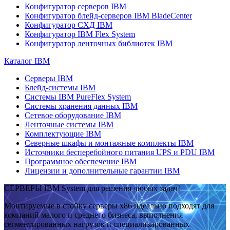
Конфигуратор серверов IBM
Конфигуратор блейд-серверов IBM BladeCenter
Конфигуратор СХД IBM
Конфигуратор IBM Flex System
Конфигуратор ленточных библиотек IBM
Каталог IBM
Серверы IBM
Блейд-системы IBM
Системы IBM PureFlex System
Системы хранения данных IBM
Сетевое оборудование IBM
Ленточные системы IBM
Комплектующие IBM
Северные шкафы и монтажные комплекты IBM
Источники бесперебойного питания UPS и PDU IBM
Программное обеспечение IBM
Лицензии и дополнительные гарантии IBM
СЕРВЕРЫ IBM System для решения любых задач!
Монтируемые в стойку серверы x86 идеально подходят для
компаний малого и среднего бизнеса, выполнения
сегментированных нагрузок и специализированных