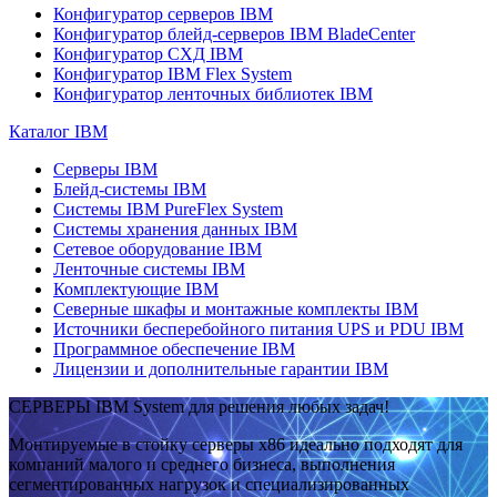
Конфигуратор серверов IBM
Конфигуратор блейд-серверов IBM BladeCenter
Конфигуратор СХД IBM
Конфигуратор IBM Flex System
Конфигуратор ленточных библиотек IBM
Каталог IBM
Серверы IBM
Блейд-системы IBM
Системы IBM PureFlex System
Системы хранения данных IBM
Сетевое оборудование IBM
Ленточные системы IBM
Комплектующие IBM
Северные шкафы и монтажные комплекты IBM
Источники бесперебойного питания UPS и PDU IBM
Программное обеспечение IBM
Лицензии и дополнительные гарантии IBM
СЕРВЕРЫ IBM System для решения любых задач!
Монтируемые в стойку серверы x86 идеально подходят для
компаний малого и среднего бизнеса, выполнения
сегментированных нагрузок и специализированных