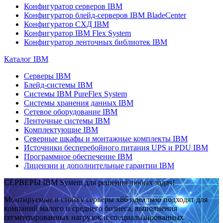
Конфигуратор серверов IBM
Конфигуратор блейд-серверов IBM BladeCenter
Конфигуратор СХД IBM
Конфигуратор IBM Flex System
Конфигуратор ленточных библиотек IBM
Каталог IBM
Серверы IBM
Блейд-системы IBM
Системы IBM PureFlex System
Системы хранения данных IBM
Сетевое оборудование IBM
Ленточные системы IBM
Комплектующие IBM
Северные шкафы и монтажные комплекты IBM
Источники бесперебойного питания UPS и PDU IBM
Программное обеспечение IBM
Лицензии и дополнительные гарантии IBM
СЕРВЕРЫ IBM System для решения любых задач!
Монтируемые в стойку серверы x86 идеально подходят для
компаний малого и среднего бизнеса, выполнения
сегментированных нагрузок и специализированных