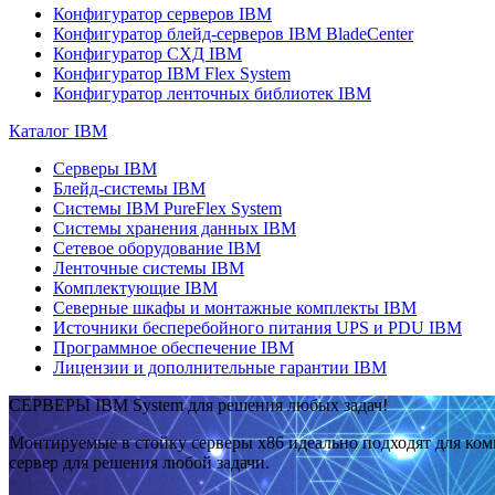
Конфигуратор серверов IBM
Конфигуратор блейд-серверов IBM BladeCenter
Конфигуратор СХД IBM
Конфигуратор IBM Flex System
Конфигуратор ленточных библиотек IBM
Каталог IBM
Серверы IBM
Блейд-системы IBM
Системы IBM PureFlex System
Системы хранения данных IBM
Сетевое оборудование IBM
Ленточные системы IBM
Комплектующие IBM
Северные шкафы и монтажные комплекты IBM
Источники бесперебойного питания UPS и PDU IBM
Программное обеспечение IBM
Лицензии и дополнительные гарантии IBM
СЕРВЕРЫ IBM System для решения любых задач!
Монтируемые в стойку серверы x86 идеально подходят для ко
сервер для решения любой задачи.