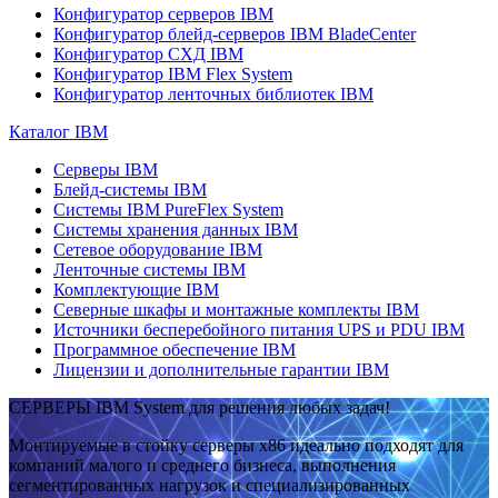
Конфигуратор серверов IBM
Конфигуратор блейд-серверов IBM BladeCenter
Конфигуратор СХД IBM
Конфигуратор IBM Flex System
Конфигуратор ленточных библиотек IBM
Каталог IBM
Серверы IBM
Блейд-системы IBM
Системы IBM PureFlex System
Системы хранения данных IBM
Сетевое оборудование IBM
Ленточные системы IBM
Комплектующие IBM
Северные шкафы и монтажные комплекты IBM
Источники бесперебойного питания UPS и PDU IBM
Программное обеспечение IBM
Лицензии и дополнительные гарантии IBM
СЕРВЕРЫ IBM System для решения любых задач!
Монтируемые в стойку серверы x86 идеально подходят для
компаний малого и среднего бизнеса, выполнения
сегментированных нагрузок и специализированных