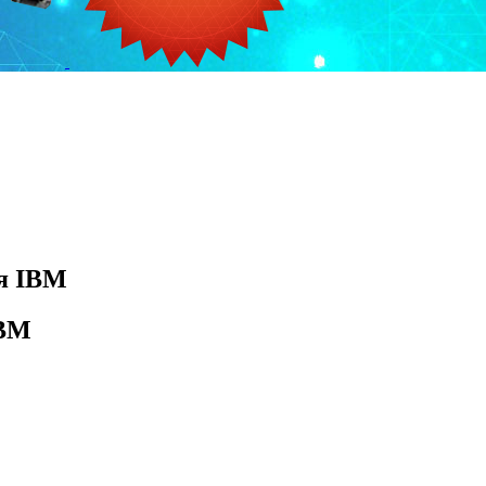
я IBM
IBM