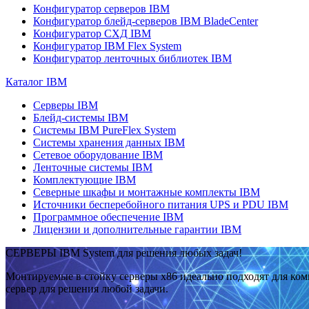
Конфигуратор серверов IBM
Конфигуратор блейд-серверов IBM BladeCenter
Конфигуратор СХД IBM
Конфигуратор IBM Flex System
Конфигуратор ленточных библиотек IBM
Каталог IBM
Серверы IBM
Блейд-системы IBM
Системы IBM PureFlex System
Системы хранения данных IBM
Сетевое оборудование IBM
Ленточные системы IBM
Комплектующие IBM
Северные шкафы и монтажные комплекты IBM
Источники бесперебойного питания UPS и PDU IBM
Программное обеспечение IBM
Лицензии и дополнительные гарантии IBM
СЕРВЕРЫ IBM System для решения любых задач!
Монтируемые в стойку серверы x86 идеально подходят для ко
сервер для решения любой задачи.