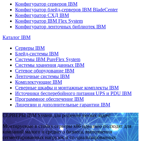
Конфигуратор серверов IBM
Конфигуратор блейд-серверов IBM BladeCenter
Конфигуратор СХД IBM
Конфигуратор IBM Flex System
Конфигуратор ленточных библиотек IBM
Каталог IBM
Серверы IBM
Блейд-системы IBM
Системы IBM PureFlex System
Системы хранения данных IBM
Сетевое оборудование IBM
Ленточные системы IBM
Комплектующие IBM
Северные шкафы и монтажные комплекты IBM
Источники бесперебойного питания UPS и PDU IBM
Программное обеспечение IBM
Лицензии и дополнительные гарантии IBM
СЕРВЕРЫ IBM System для решения любых задач!
Монтируемые в стойку серверы x86 идеально подходят для
компаний малого и среднего бизнеса, выполнения
сегментированных нагрузок и специализированных