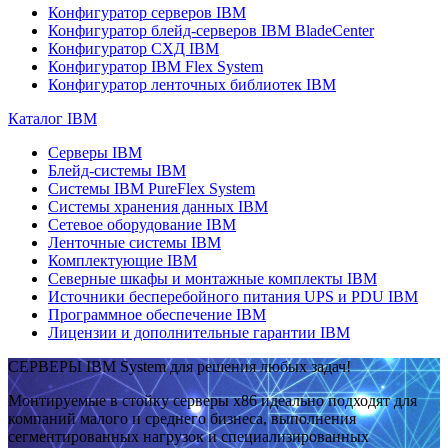
Конфигуратор серверов IBM
Конфигуратор блейд-серверов IBM BladeCenter
Конфигуратор СХД IBM
Конфигуратор IBM Flex System
Конфигуратор ленточных библиотек IBM
Каталог IBM
Серверы IBM
Блейд-системы IBM
Системы IBM PureFlex System
Системы хранения данных IBM
Сетевое оборудование IBM
Ленточные системы IBM
Комплектующие IBM
Северные шкафы и монтажные комплекты IBM
Источники бесперебойного питания UPS и PDU IBM
Программное обеспечение IBM
Лицензии и дополнительные гарантии IBM
СЕРВЕРЫ IBM System для решения любых задач!
Монтируемые в стойку серверы x86 идеально подходят для
компаний малого и среднего бизнеса, выполнения
сегментированных нагрузок и специализированных