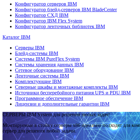
Конфигуратор серверов IBM
Конфигуратор блейд-серверов IBM BladeCenter
Конфигуратор СХД IBM
Конфигуратор IBM Flex System
Конфигуратор ленточных библиотек IBM
Каталог IBM
Серверы IBM
Блейд-системы IBM
Системы IBM PureFlex System
Системы хранения данных IBM
Сетевое оборудование IBM
Ленточные системы IBM
Комплектующие IBM
Северные шкафы и монтажные комплекты IBM
Источники бесперебойного питания UPS и PDU IBM
Программное обеспечение IBM
Лицензии и дополнительные гарантии IBM
СЕРВЕРЫ IBM System для решения любых задач!
Монтируемые в стойку серверы x86 идеально подходят для ко
сервер для решения любой задачи.