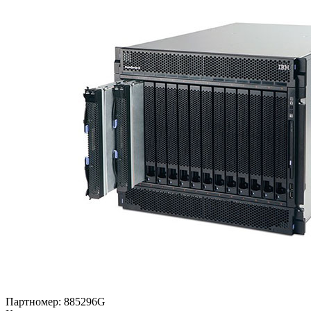
Партномер:
885296G