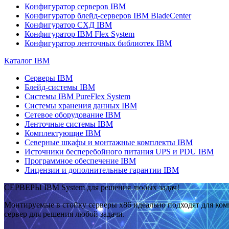
Конфигуратор серверов IBM
Конфигуратор блейд-серверов IBM BladeCenter
Конфигуратор СХД IBM
Конфигуратор IBM Flex System
Конфигуратор ленточных библиотек IBM
Каталог IBM
Серверы IBM
Блейд-системы IBM
Системы IBM PureFlex System
Системы хранения данных IBM
Сетевое оборудование IBM
Ленточные системы IBM
Комплектующие IBM
Северные шкафы и монтажные комплекты IBM
Источники бесперебойного питания UPS и PDU IBM
Программное обеспечение IBM
Лицензии и дополнительные гарантии IBM
СЕРВЕРЫ IBM System для решения любых задач!
Монтируемые в стойку серверы x86 идеально подходят для ко
сервер для решения любой задачи.