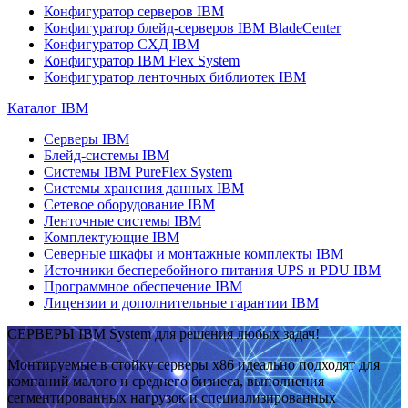
Конфигуратор серверов IBM
Конфигуратор блейд-серверов IBM BladeCenter
Конфигуратор СХД IBM
Конфигуратор IBM Flex System
Конфигуратор ленточных библиотек IBM
Каталог IBM
Серверы IBM
Блейд-системы IBM
Системы IBM PureFlex System
Системы хранения данных IBM
Сетевое оборудование IBM
Ленточные системы IBM
Комплектующие IBM
Северные шкафы и монтажные комплекты IBM
Источники бесперебойного питания UPS и PDU IBM
Программное обеспечение IBM
Лицензии и дополнительные гарантии IBM
СЕРВЕРЫ IBM System для решения любых задач!
Монтируемые в стойку серверы x86 идеально подходят для
компаний малого и среднего бизнеса, выполнения
сегментированных нагрузок и специализированных