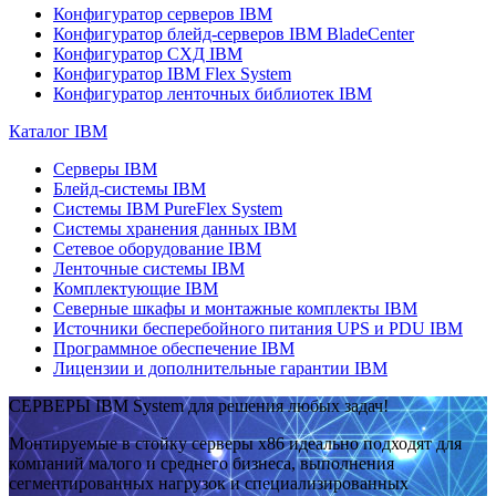
Конфигуратор серверов IBM
Конфигуратор блейд-серверов IBM BladeCenter
Конфигуратор СХД IBM
Конфигуратор IBM Flex System
Конфигуратор ленточных библиотек IBM
Каталог IBM
Серверы IBM
Блейд-системы IBM
Системы IBM PureFlex System
Системы хранения данных IBM
Сетевое оборудование IBM
Ленточные системы IBM
Комплектующие IBM
Северные шкафы и монтажные комплекты IBM
Источники бесперебойного питания UPS и PDU IBM
Программное обеспечение IBM
Лицензии и дополнительные гарантии IBM
СЕРВЕРЫ IBM System для решения любых задач!
Монтируемые в стойку серверы x86 идеально подходят для
компаний малого и среднего бизнеса, выполнения
сегментированных нагрузок и специализированных