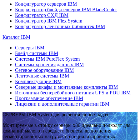
Конфигуратор серверов IBM
Конфигуратор блейд-серверов IBM BladeCenter
Конфигуратор СХД IBM
Конфигуратор IBM Flex System
Конфигуратор ленточных библиотек IBM
Каталог IBM
Серверы IBM
Блейд-системы IBM
Системы IBM PureFlex System
Системы хранения данных IBM
Сетевое оборудование IBM
Ленточные системы IBM
Комплектующие IBM
Северные шкафы и монтажные комплекты IBM
Источники бесперебойного питания UPS и PDU IBM
Программное обеспечение IBM
Лицензии и дополнительные гарантии IBM
СЕРВЕРЫ IBM System для решения любых задач!
Монтируемые в стойку серверы x86 идеально подходят для
компаний малого и среднего бизнеса, выполнения
сегментированных нагрузок и специализированных