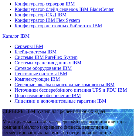
Конфигуратор серверов IBM
Конфигуратор блейд-серверов IBM BladeCenter
Конфигуратор СХД IBM
Конфигуратор IBM Flex System
Конфигуратор ленточных библиотек IBM
Каталог IBM
Серверы IBM
Блейд-системы IBM
Системы IBM PureFlex System
Системы хранения данных IBM
Сетевое оборудование IBM
Ленточные системы IBM
Комплектующие IBM
Северные шкафы и монтажные комплекты IBM
Источники бесперебойного питания UPS и PDU IBM
Программное обеспечение IBM
Лицензии и дополнительные гарантии IBM
СЕРВЕРЫ IBM System для решения любых задач!
Монтируемые в стойку серверы x86 идеально подходят для
компаний малого и среднего бизнеса, выполнения
сегментированных нагрузок и специализированных