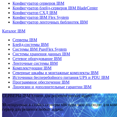
Конфигуратор серверов IBM
Конфигуратор блейд-серверов IBM BladeCenter
Конфигуратор СХД IBM
Конфигуратор IBM Flex System
Конфигуратор ленточных библиотек IBM
Каталог IBM
Серверы IBM
Блейд-системы IBM
Системы IBM PureFlex System
Системы хранения данных IBM
Сетевое оборудование IBM
Ленточные системы IBM
Комплектующие IBM
Северные шкафы и монтажные комплекты IBM
Источники бесперебойного питания UPS и PDU IBM
Программное обеспечение IBM
Лицензии и дополнительные гарантии IBM
СЕРВЕРЫ IBM System для решения любых задач!
Монтируемые в стойку серверы x86 идеально подходят для ко
сервер для решения любой задачи.