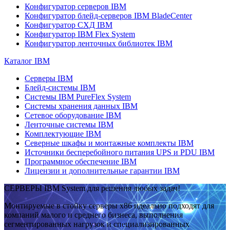
Конфигуратор серверов IBM
Конфигуратор блейд-серверов IBM BladeCenter
Конфигуратор СХД IBM
Конфигуратор IBM Flex System
Конфигуратор ленточных библиотек IBM
Каталог IBM
Серверы IBM
Блейд-системы IBM
Системы IBM PureFlex System
Системы хранения данных IBM
Сетевое оборудование IBM
Ленточные системы IBM
Комплектующие IBM
Северные шкафы и монтажные комплекты IBM
Источники бесперебойного питания UPS и PDU IBM
Программное обеспечение IBM
Лицензии и дополнительные гарантии IBM
СЕРВЕРЫ IBM System для решения любых задач!
Монтируемые в стойку серверы x86 идеально подходят для
компаний малого и среднего бизнеса, выполнения
сегментированных нагрузок и специализированных