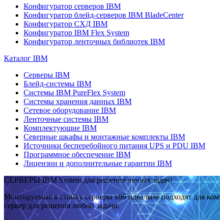
Конфигуратор серверов IBM
Конфигуратор блейд-серверов IBM BladeCenter
Конфигуратор СХД IBM
Конфигуратор IBM Flex System
Конфигуратор ленточных библиотек IBM
Каталог IBM
Серверы IBM
Блейд-системы IBM
Системы IBM PureFlex System
Системы хранения данных IBM
Сетевое оборудование IBM
Ленточные системы IBM
Комплектующие IBM
Северные шкафы и монтажные комплекты IBM
Источники бесперебойного питания UPS и PDU IBM
Программное обеспечение IBM
Лицензии и дополнительные гарантии IBM
СЕРВЕРЫ IBM System для решения любых задач!
Монтируемые в стойку серверы x86 идеально подходят для ко
сервер для решения любой задачи.