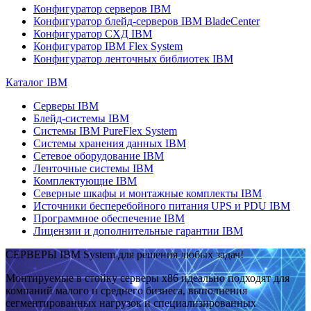
Конфигуратор серверов IBM
Конфигуратор блейд-серверов IBM BladeCenter
Конфигуратор СХД IBM
Конфигуратор IBM Flex System
Конфигуратор ленточных библиотек IBM
Каталог IBM
Серверы IBM
Блейд-системы IBM
Системы IBM PureFlex System
Системы хранения данных IBM
Сетевое оборудование IBM
Ленточные системы IBM
Комплектующие IBM
Северные шкафы и монтажные комплекты IBM
Источники бесперебойного питания UPS и PDU IBM
Программное обеспечение IBM
Лицензии и дополнительные гарантии IBM
СЕРВЕРЫ IBM System для решения любых задач!
Монтируемые в стойку серверы x86 идеально подходят для
компаний малого и среднего бизнеса, выполнения
сегментированных нагрузок и специализированных