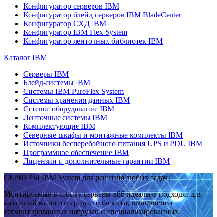
Конфигуратор серверов IBM
Конфигуратор блейд-серверов IBM BladeCenter
Конфигуратор СХД IBM
Конфигуратор IBM Flex System
Конфигуратор ленточных библиотек IBM
Каталог IBM
Серверы IBM
Блейд-системы IBM
Системы IBM PureFlex System
Системы хранения данных IBM
Сетевое оборудование IBM
Ленточные системы IBM
Комплектующие IBM
Северные шкафы и монтажные комплекты IBM
Источники бесперебойного питания UPS и PDU IBM
Программное обеспечение IBM
Лицензии и дополнительные гарантии IBM
СЕРВЕРЫ IBM System для решения любых задач!
Монтируемые в стойку серверы x86 идеально подходят для
компаний малого и среднего бизнеса, выполнения
сегментированных нагрузок и специализированных