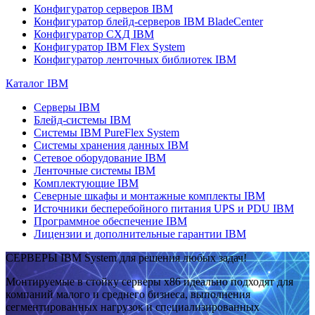
Конфигуратор серверов IBM
Конфигуратор блейд-серверов IBM BladeCenter
Конфигуратор СХД IBM
Конфигуратор IBM Flex System
Конфигуратор ленточных библиотек IBM
Каталог IBM
Серверы IBM
Блейд-системы IBM
Системы IBM PureFlex System
Системы хранения данных IBM
Сетевое оборудование IBM
Ленточные системы IBM
Комплектующие IBM
Северные шкафы и монтажные комплекты IBM
Источники бесперебойного питания UPS и PDU IBM
Программное обеспечение IBM
Лицензии и дополнительные гарантии IBM
СЕРВЕРЫ IBM System для решения любых задач!
Монтируемые в стойку серверы x86 идеально подходят для
компаний малого и среднего бизнеса, выполнения
сегментированных нагрузок и специализированных