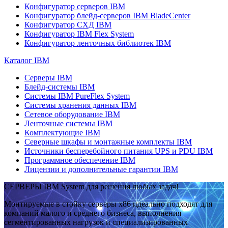
Конфигуратор серверов IBM
Конфигуратор блейд-серверов IBM BladeCenter
Конфигуратор СХД IBM
Конфигуратор IBM Flex System
Конфигуратор ленточных библиотек IBM
Каталог IBM
Серверы IBM
Блейд-системы IBM
Системы IBM PureFlex System
Системы хранения данных IBM
Сетевое оборудование IBM
Ленточные системы IBM
Комплектующие IBM
Северные шкафы и монтажные комплекты IBM
Источники бесперебойного питания UPS и PDU IBM
Программное обеспечение IBM
Лицензии и дополнительные гарантии IBM
СЕРВЕРЫ IBM System для решения любых задач!
Монтируемые в стойку серверы x86 идеально подходят для
компаний малого и среднего бизнеса, выполнения
сегментированных нагрузок и специализированных