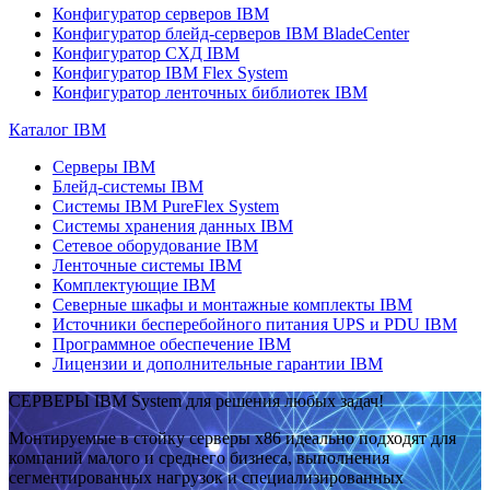
Конфигуратор серверов IBM
Конфигуратор блейд-серверов IBM BladeCenter
Конфигуратор СХД IBM
Конфигуратор IBM Flex System
Конфигуратор ленточных библиотек IBM
Каталог IBM
Серверы IBM
Блейд-системы IBM
Системы IBM PureFlex System
Системы хранения данных IBM
Сетевое оборудование IBM
Ленточные системы IBM
Комплектующие IBM
Северные шкафы и монтажные комплекты IBM
Источники бесперебойного питания UPS и PDU IBM
Программное обеспечение IBM
Лицензии и дополнительные гарантии IBM
СЕРВЕРЫ IBM System для решения любых задач!
Монтируемые в стойку серверы x86 идеально подходят для
компаний малого и среднего бизнеса, выполнения
сегментированных нагрузок и специализированных