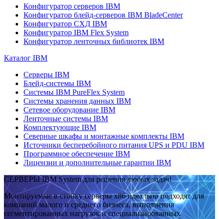
Конфигуратор серверов IBM
Конфигуратор блейд-серверов IBM BladeCenter
Конфигуратор СХД IBM
Конфигуратор IBM Flex System
Конфигуратор ленточных библиотек IBM
Каталог IBM
Серверы IBM
Блейд-системы IBM
Системы IBM PureFlex System
Системы хранения данных IBM
Сетевое оборудование IBM
Ленточные системы IBM
Комплектующие IBM
Северные шкафы и монтажные комплекты IBM
Источники бесперебойного питания UPS и PDU IBM
Программное обеспечение IBM
Лицензии и дополнительные гарантии IBM
СЕРВЕРЫ IBM System для решения любых задач!
Монтируемые в стойку серверы x86 идеально подходят для
компаний малого и среднего бизнеса, выполнения
сегментированных нагрузок и специализированных