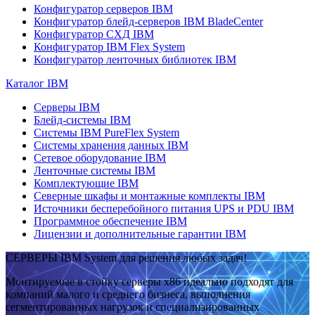
Конфигуратор серверов IBM
Конфигуратор блейд-серверов IBM BladeCenter
Конфигуратор СХД IBM
Конфигуратор IBM Flex System
Конфигуратор ленточных библиотек IBM
Каталог IBM
Серверы IBM
Блейд-системы IBM
Системы IBM PureFlex System
Системы хранения данных IBM
Сетевое оборудование IBM
Ленточные системы IBM
Комплектующие IBM
Северные шкафы и монтажные комплекты IBM
Источники бесперебойного питания UPS и PDU IBM
Программное обеспечение IBM
Лицензии и дополнительные гарантии IBM
СЕРВЕРЫ IBM System для решения любых задач!
Монтируемые в стойку серверы x86 идеально подходят для
компаний малого и среднего бизнеса, выполнения
сегментированных нагрузок и специализированных