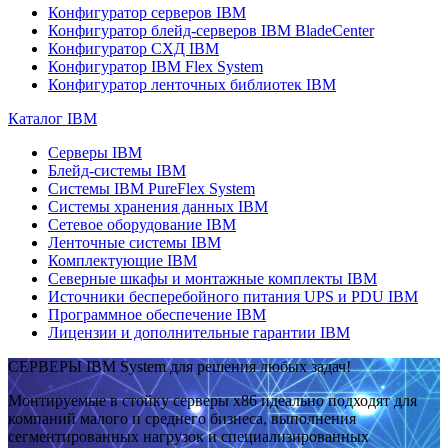
Конфигуратор серверов IBM
Конфигуратор блейд-серверов IBM BladeCenter
Конфигуратор СХД IBM
Конфигуратор IBM Flex System
Конфигуратор ленточных библиотек IBM
Каталог IBM
Серверы IBM
Блейд-системы IBM
Системы IBM PureFlex System
Системы хранения данных IBM
Сетевое оборудование IBM
Ленточные системы IBM
Комплектующие IBM
Северные шкафы и монтажные комплекты IBM
Источники бесперебойного питания UPS и PDU IBM
Программное обеспечение IBM
Лицензии и дополнительные гарантии IBM
СЕРВЕРЫ IBM System для решения любых задач!
Монтируемые в стойку серверы x86 идеально подходят для
компаний малого и среднего бизнеса, выполнения
сегментированных нагрузок и специализированных