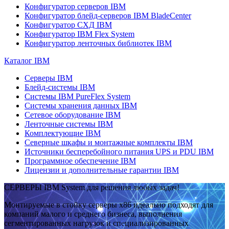
Конфигуратор серверов IBM
Конфигуратор блейд-серверов IBM BladeCenter
Конфигуратор СХД IBM
Конфигуратор IBM Flex System
Конфигуратор ленточных библиотек IBM
Каталог IBM
Серверы IBM
Блейд-системы IBM
Системы IBM PureFlex System
Системы хранения данных IBM
Сетевое оборудование IBM
Ленточные системы IBM
Комплектующие IBM
Северные шкафы и монтажные комплекты IBM
Источники бесперебойного питания UPS и PDU IBM
Программное обеспечение IBM
Лицензии и дополнительные гарантии IBM
СЕРВЕРЫ IBM System для решения любых задач!
Монтируемые в стойку серверы x86 идеально подходят для
компаний малого и среднего бизнеса, выполнения
сегментированных нагрузок и специализированных