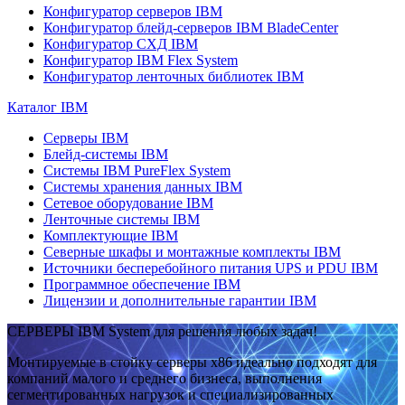
Конфигуратор серверов IBM
Конфигуратор блейд-серверов IBM BladeCenter
Конфигуратор СХД IBM
Конфигуратор IBM Flex System
Конфигуратор ленточных библиотек IBM
Каталог IBM
Серверы IBM
Блейд-системы IBM
Системы IBM PureFlex System
Системы хранения данных IBM
Сетевое оборудование IBM
Ленточные системы IBM
Комплектующие IBM
Северные шкафы и монтажные комплекты IBM
Источники бесперебойного питания UPS и PDU IBM
Программное обеспечение IBM
Лицензии и дополнительные гарантии IBM
СЕРВЕРЫ IBM System для решения любых задач!
Монтируемые в стойку серверы x86 идеально подходят для
компаний малого и среднего бизнеса, выполнения
сегментированных нагрузок и специализированных