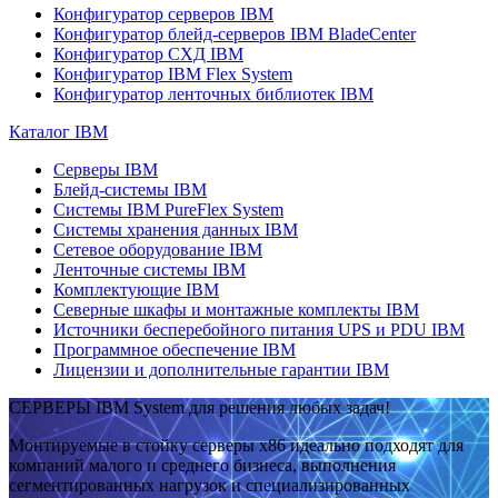
Конфигуратор серверов IBM
Конфигуратор блейд-серверов IBM BladeCenter
Конфигуратор СХД IBM
Конфигуратор IBM Flex System
Конфигуратор ленточных библиотек IBM
Каталог IBM
Серверы IBM
Блейд-системы IBM
Системы IBM PureFlex System
Системы хранения данных IBM
Сетевое оборудование IBM
Ленточные системы IBM
Комплектующие IBM
Северные шкафы и монтажные комплекты IBM
Источники бесперебойного питания UPS и PDU IBM
Программное обеспечение IBM
Лицензии и дополнительные гарантии IBM
СЕРВЕРЫ IBM System для решения любых задач!
Монтируемые в стойку серверы x86 идеально подходят для
компаний малого и среднего бизнеса, выполнения
сегментированных нагрузок и специализированных